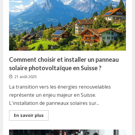
de
mesure
du
bois
de
chauffage
:
stère,
corde
et
mètre
cube
Comment choisir et installer un panneau
solaire photovoltaïque en Suisse ?
21 août 2025
La transition vers les énergies renouvelables
représente un enjeu majeur en Suisse.
L'installation de panneaux solaires sur...
Read
En savoir plus
more
about
Comment
choisir