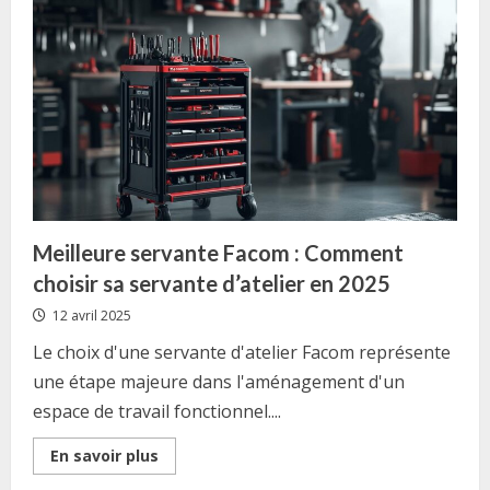
et
installer
un
panneau
solaire
photovoltaïque
en
Suisse
?
Meilleure servante Facom : Comment
choisir sa servante d’atelier en 2025
12 avril 2025
Le choix d'une servante d'atelier Facom représente
une étape majeure dans l'aménagement d'un
espace de travail fonctionnel....
Read
En savoir plus
more
about