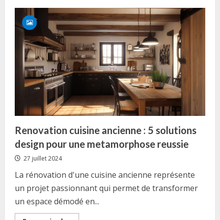
Meilleure
servante
Facom
:
Comment
choisir
sa
servante
d’atelier
en
2025
Renovation cuisine ancienne : 5 solutions
design pour une metamorphose reussie
27 juillet 2024
La rénovation d'une cuisine ancienne représente
un projet passionnant qui permet de transformer
un espace démodé en...