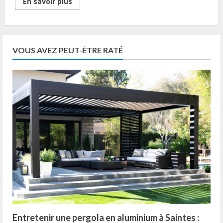
Read
En savoir plus
more
about
Renovation
cuisine
ancienne
:
5
VOUS AVEZ PEUT-ÊTRE RATÉ
solutions
design
pour
une
metamorphose
reussie
Entretenir une pergola en aluminium à Saintes :