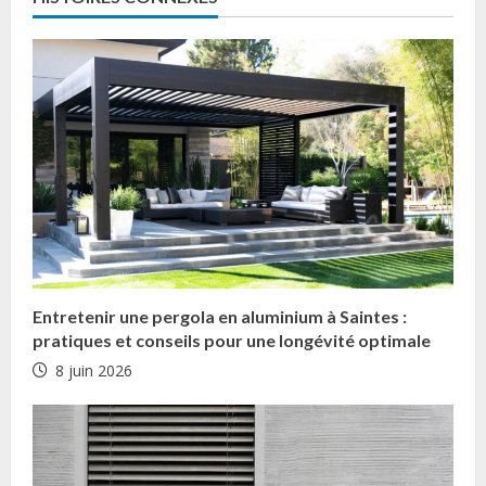
n
t
i
n
u
e
R
Entretenir une pergola en aluminium à Saintes :
e
pratiques et conseils pour une longévité optimale
8 juin 2026
a
d
i