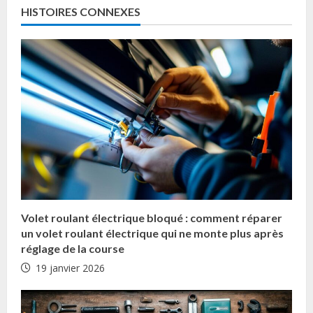
HISTOIRES CONNEXES
n
t
i
n
u
e
R
Volet roulant électrique bloqué : comment réparer
e
un volet roulant électrique qui ne monte plus après
réglage de la course
a
19 janvier 2026
d